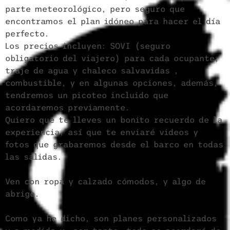
parte meteorológico, pero seguro que
encontramos el plan idóneo para hacer el día
perfecto.
Los precios incluyen: SOVI (seguro
obligatorio del viajero) para cada ocupante,
traje de agua y chaleco salvavidas ,
combustible, y en algunas opciones, además,
tendremos un picoteo incluido que
acordaremos previamente.
Quiero que te lleves un bonito recuerdo de la
experiencia, así que te enviaré videos y
fotos que grabaremos desde el barco en todas
las salidas.
Ven con ropa y calzado cómodos, y algo de
abrigo.
Como ya he dicho, son planes personalizados