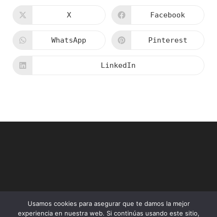
ESTE
CONTENIDO
X
Facebook
Se
Se
abre
abre
en
en
una
una
WhatsApp
Pinterest
Se
Se
nueva
nueva
abre
abre
ventana
ventana
en
en
una
una
LinkedIn
Se
nueva
nueva
abre
ventana
ventana
en
una
nueva
ventana
Usamos cookies para asegurar que te damos la mejor
experiencia en nuestra web. Si continúas usando este sitio,