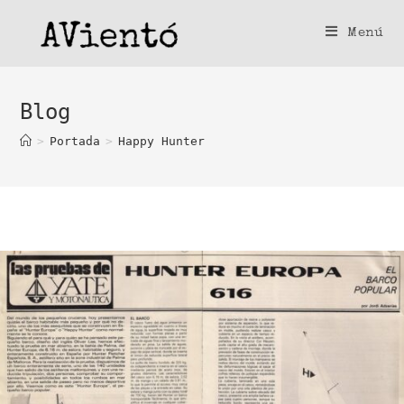
Saltar
al
Menú
contenido
Blog
>
Portada
>
Happy Hunter